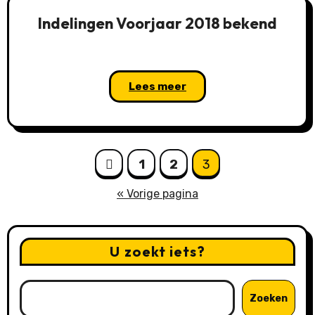
Indelingen Voorjaar 2018 bekend
Lees meer
Berichten
1
2
3
paginering
« Vorige pagina
U zoekt iets?
Zoeken