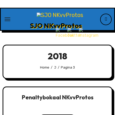
Ga
naar
de
SJO NKvvProtos
inhoud
2018
Home
J
Pagina 3
Penaltybokaal NKvvProtos