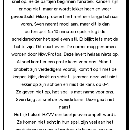
snel op. Beide partijen beginnen fanatiek. Kansen zijn
er nog niet, maar er wordt lekker heen en weer
gevoetbald. Wilco probeert het met een lange bal naar
voren, Sven neemt mooi aan, maar dit is dan
buitenspel. Na 10 minuten spelen legt de
scheidsrechter het spel even stil. Er blijkt iets met de
bal te zijn. Dit duurt even. De corner mag genomen
worden door NkvvProtos. Deze levert helaas niets op.
Al snel komt er een grote kans voor ons. Milan L.
dribbelt zijn verdedigers voorbij, komt 1 op 1 met de
keeper, kijkt, denkt en schiet….jammer, deze valt niet
lekker op zijn schoen en mist de kans op 0-1.
Ze geven niet op, het spel is met name voor ons.
Sven krijgt al snel de tweede kans. Deze gaat net
naast.
Het lijkt alsof HZVV een beetje overrompelt wordt.
Ze komen niet echt in hun spel, zijn veel aan het
verdedigen en geven hierdoor de kansen aan ons.