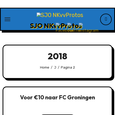
Ga
naar
de
SJO NKvvProtos
inhoud
2018
Home
J
Pagina 2
Voor €10 naar FC Groningen