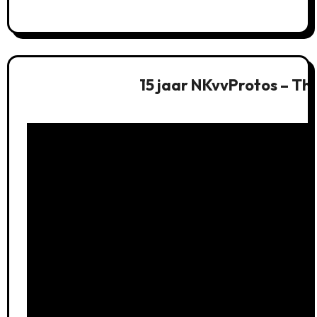
15 jaar NKvvProtos – Th