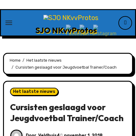
Ga
naar
de
SJO NKvvProtos
inhoud
Home
Het laatste nieuws
Cursisten geslaagd voor Jeugdvoetbal Trainer/Coach
Het laatste nieuws
Cursisten geslaagd voor
Jeugdvoetbal Trainer/Coach
Door
Veldhuis4
november 1, 2018