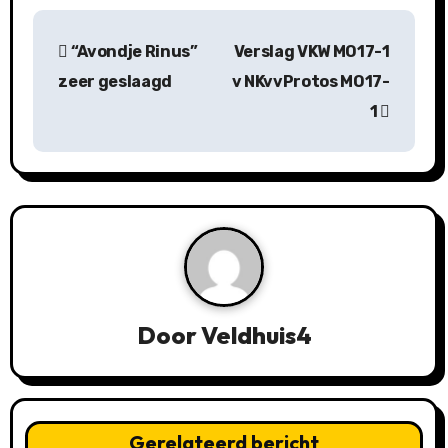
B
“Avondje Rinus”
Verslag VKW MO17-1
e
zeer geslaagd
v NKvvProtos MO17-
r
1
i
c
h
t
n
Door
Veldhuis4
a
v
i
Gerelateerd bericht