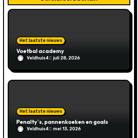
g
a
t
Het laatste nieuws
i
Voetbal academy
e
Veldhuis4
juli 28, 2026
Het laatste nieuws
Penalty`s, pannenkoeken en goals
Veldhuis4
mei 13, 2026