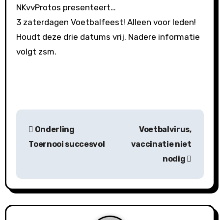
NKvvProtos presenteert…
3 zaterdagen Voetbalfeest! Alleen voor leden!
Houdt deze drie datums vrij. Nadere informatie
volgt zsm.
B
Onderling
Voetbalvirus,
e
Toernooi succesvol
vaccinatie niet
r
nodig
i
c
h