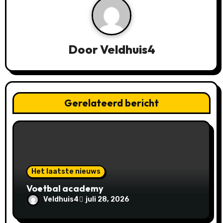
t
n
Door
Veldhuis4
a
v
i
Gerelateerd bericht
g
a
t
Het laatste nieuws
i
Voetbal academy
e
Veldhuis4
juli 28, 2026