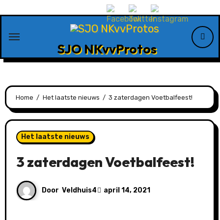
Ga
naar
de
SJO NKvvProtos
inhoud
Home
Het laatste nieuws
3 zaterdagen Voetbalfeest!
Het laatste nieuws
3 zaterdagen Voetbalfeest!
Door
Veldhuis4
april 14, 2021