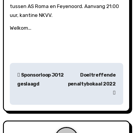
tussen AS Roma en Feyenoord. Aanvang 21:00
uur, kantine NKVV.
Welkom…
B
Sponsorloop JO12
Doeltreffende
e
geslaagd
penaltybokaal 2022
r
i
c
h