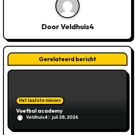
t
n
Door
Veldhuis4
a
v
i
Gerelateerd bericht
g
a
t
Het laatste nieuws
i
Voetbal academy
e
Veldhuis4
juli 28, 2026