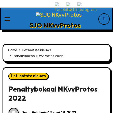
Ga
naar
de
SJO NKvvProtos
inhoud
Home
Het laatste nieuws
Penaltybokaal NKvvProtos 2022
Het laatste nieuws
Penaltybokaal NKvvProtos
2022
Door
Veldhuis4
mei 18, 2022