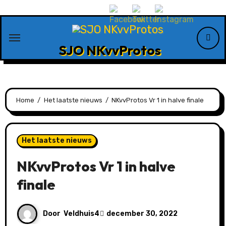
Ga
naar
de
SJO NKvvProtos
inhoud
Home
Het laatste nieuws
NKvvProtos Vr 1 in halve finale
Het laatste nieuws
NKvvProtos Vr 1 in halve
finale
Door
Veldhuis4
december 30, 2022