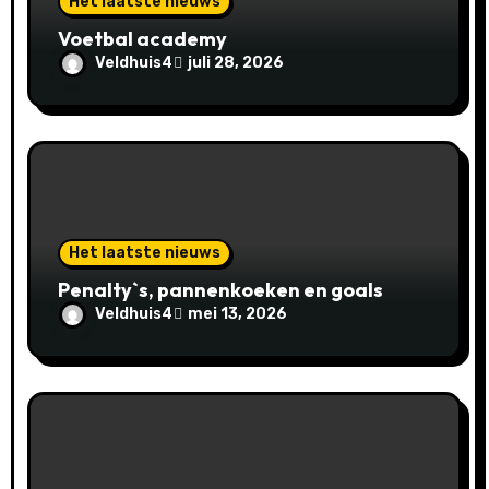
Het laatste nieuws
t
Voetbal academy
i
Veldhuis4
juli 28, 2026
e
Het laatste nieuws
Penalty`s, pannenkoeken en goals
Veldhuis4
mei 13, 2026