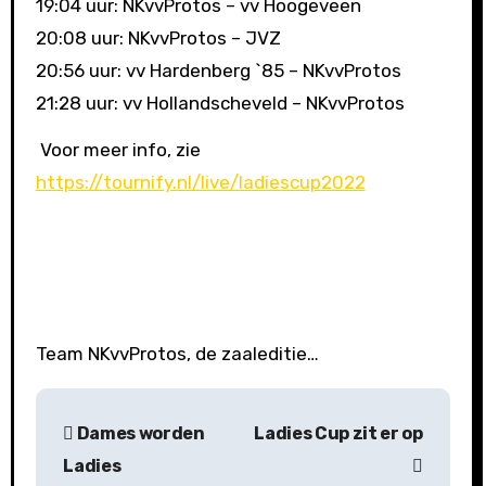
19:04 uur: NKvvProtos – vv Hoogeveen
20:08 uur: NKvvProtos – JVZ
20:56 uur: vv Hardenberg `85 – NKvvProtos
21:28 uur: vv Hollandscheveld – NKvvProtos
Voor meer info, zie
https://tournify.nl/live/ladiescup2022
Team NKvvProtos, de zaaleditie…
B
Dames worden
Ladies Cup zit er op
e
Ladies