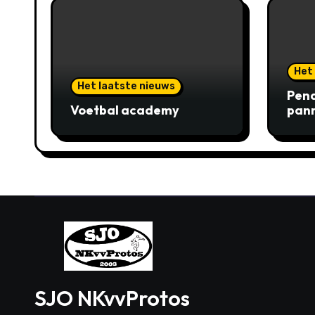
Het
Het laatste nieuws
Pena
Voetbal academy
pann
SJO NKvvProtos