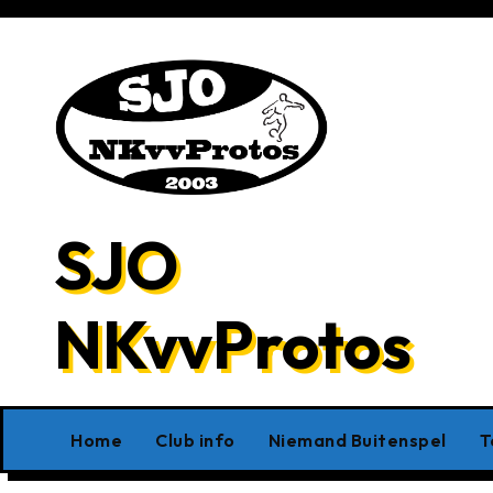
Ga
naar
de
inhoud
SJO
NKvvProtos
Home
Club info
Niemand Buitenspel
T