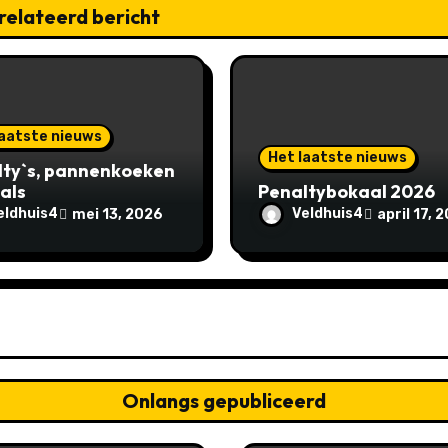
relateerd bericht
laatste nieuws
Het laatste nieuws
lty`s, pannenkoeken
als
Penaltybokaal 2026
eldhuis4
Veldhuis4
mei 13, 2026
april 17, 
Onlangs gepubliceerd