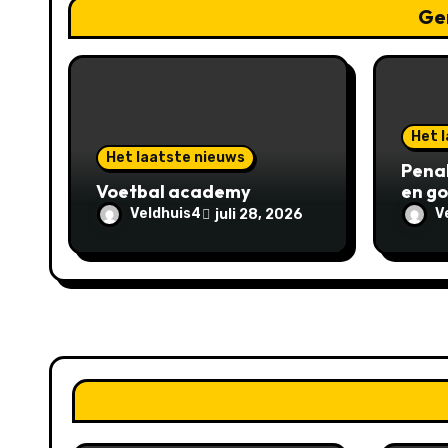
Ge
i
g
a
Het 
t
Het laatste nieuws
Pena
Voetbal academy
en go
i
Veldhuis4
V
juli 28, 2026
e