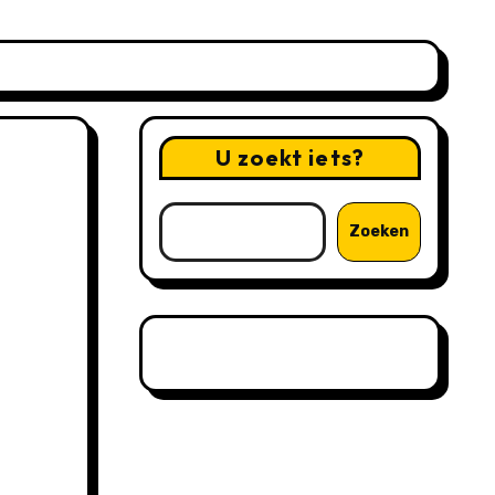
U zoekt iets?
Zoeken