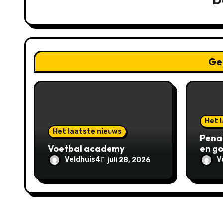
D
n
a
v
Ge
i
g
a
Het 
t
Het laatste nieuws
Pena
Voetbal academy
en go
i
Veldhuis4
V
juli 28, 2026
e