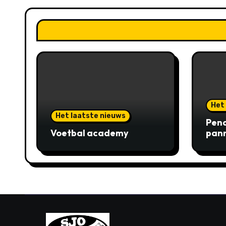
Het
Het laatste nieuws
Pena
Voetbal academy
pann