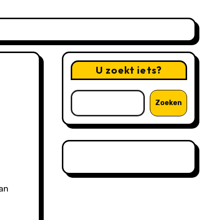
U zoekt iets?
Zoeken
van