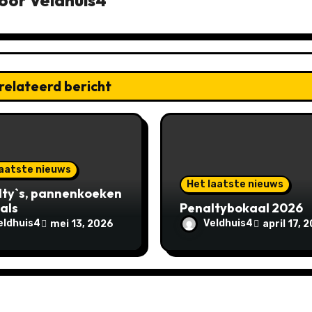
oor
Veldhuis4
relateerd bericht
laatste nieuws
Het laatste nieuws
lty`s, pannenkoeken
als
Penaltybokaal 2026
eldhuis4
Veldhuis4
mei 13, 2026
april 17, 