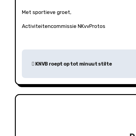
Met sportieve groet,
Activiteitencommissie NKvvProtos
B
KNVB roept op tot minuut stilte
e
r
i
c
h
t