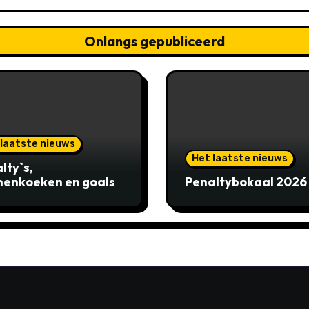
Onlangs gepubliceerd
 laatste nieuws
Het laatste nieuws
lty`s,
enkoeken en goals
Penaltybokaal 2026