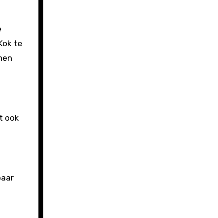
e
Kok te
nnen
t ook
baar