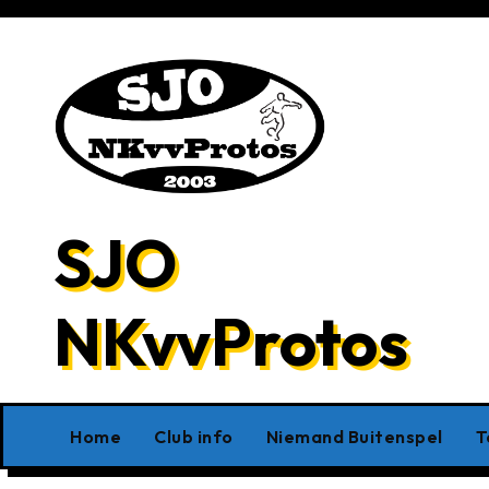
Ga
naar
de
inhoud
SJO
NKvvProtos
Home
Club info
Niemand Buitenspel
T