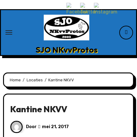
Ga
naar
de
inhoud
SJO NKvvProtos
Home
Locaties
Kantine NKVV
Kantine NKVV
Door
mei 21, 2017