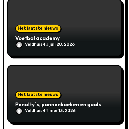
a
t
i
Het laatste nieuws
e
Voetbal academy
Veldhuis4
juli 28, 2026
Het laatste nieuws
Penalty`s, pannenkoeken en goals
Veldhuis4
mei 13, 2026