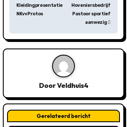
e
Kleidingpresentatie
Hoveniersbedrijf
r
NKvvProtos
Pastoor sportief
aanwezig
i
c
h
t
n
a
Door
Veldhuis4
v
i
Gerelateerd bericht
g