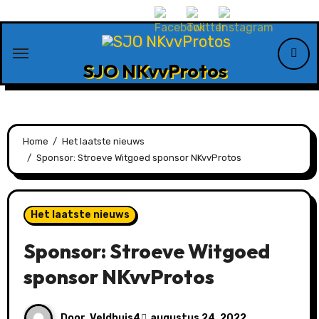
Ga
naar
de
SJO NKvvProtos
inhoud
Home
Het laatste nieuws
Sponsor: Stroeve Witgoed sponsor NKvvProtos
Het laatste nieuws
Sponsor: Stroeve Witgoed
sponsor NKvvProtos
Door
Veldhuis4
augustus 24, 2022