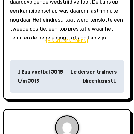
daaropvolgende wedstrijd verloor. De kans op
een kampioenschap was daarom last-minute
nog daar. Het eindresultaat werd tenslotte een
tweede positie, een top prestatie waar het
team en de begeleiding trots op kan zijn.
[MINIATUREN TONEN]
B
Zaalvoetbal JO15
Leiders en trainers
e
t/m JO19
bijeenkomst
r
i
c
h