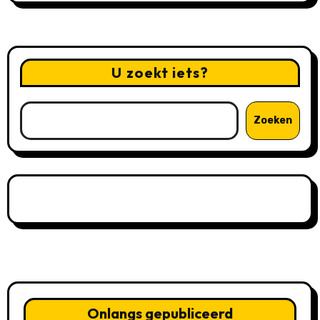
U zoekt iets?
Zoeken
Onlangs gepubliceerd