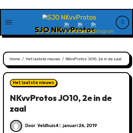
Ga
naar
de
SJO NKvvProtos
inhoud
Home
Het laatste nieuws
NKvvProtos JO10, 2e in de zaal
Het laatste nieuws
NKvvProtos JO10, 2e in de
zaal
Door
Veldhuis4
januari 26, 2019