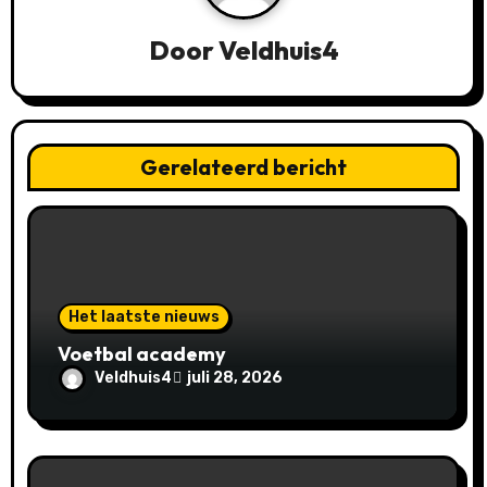
t
Door
Veldhuis4
n
a
v
Gerelateerd bericht
i
g
a
Het laatste nieuws
t
Voetbal academy
i
Veldhuis4
juli 28, 2026
e