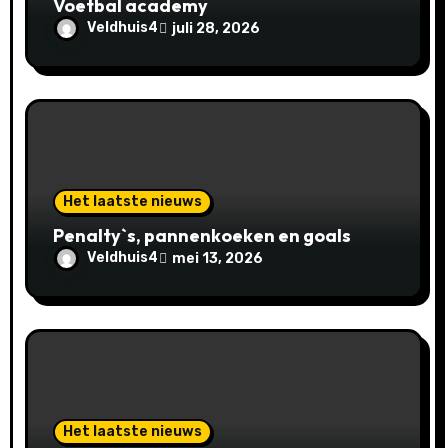
Voetbal academy
e
Veldhuis4
juli 28, 2026
Het laatste nieuws
Penalty`s, pannenkoeken en goals
Veldhuis4
mei 13, 2026
Het laatste nieuws