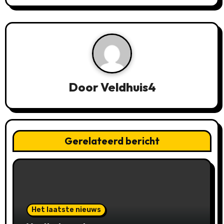
c
h
t
n
Door
Veldhuis4
a
v
i
Gerelateerd bericht
g
a
t
Het laatste nieuws
i