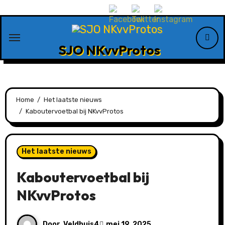
Ga
naar
de
SJO NKvvProtos
inhoud
Home
Het laatste nieuws
Kaboutervoetbal bij NKvvProtos
Het laatste nieuws
Kaboutervoetbal bij
NKvvProtos
Door
Veldhuis4
mei 19, 2025