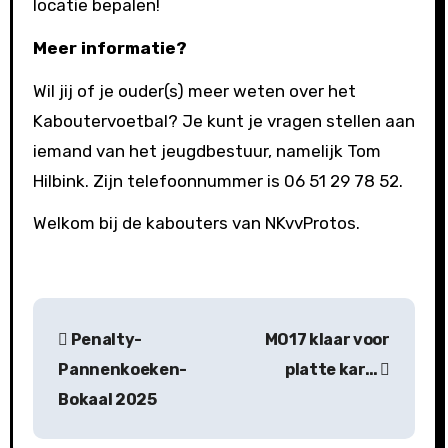
locatie bepalen!
Meer informatie?
Wil jij of je ouder(s) meer weten over het
Kaboutervoetbal? Je kunt je vragen stellen aan
iemand van het jeugdbestuur, namelijk Tom
Hilbink. Zijn telefoonnummer is 06 51 29 78 52.
Welkom bij de kabouters van NKvvProtos.
B
Penalty-
MO17 klaar voor
e
Pannenkoeken-
platte kar…
r
Bokaal 2025
i