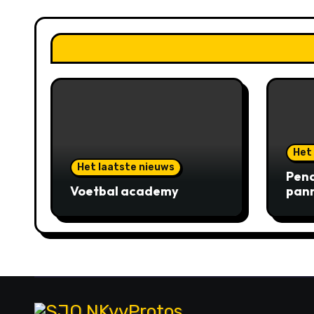
Het
Het laatste nieuws
Pena
Voetbal academy
pann