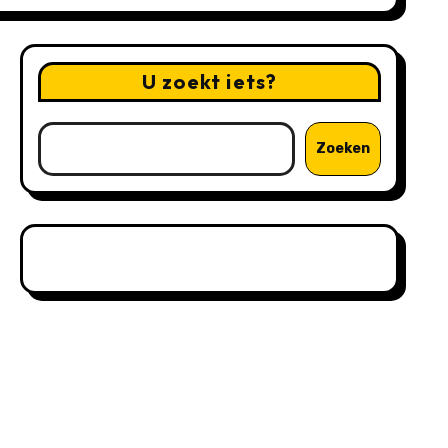
U zoekt iets?
Zoeken