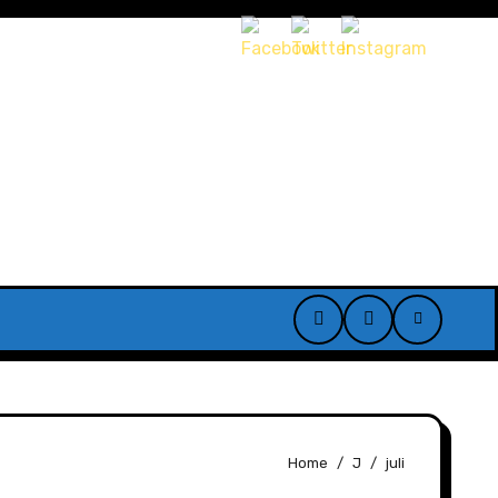
Home
J
juli