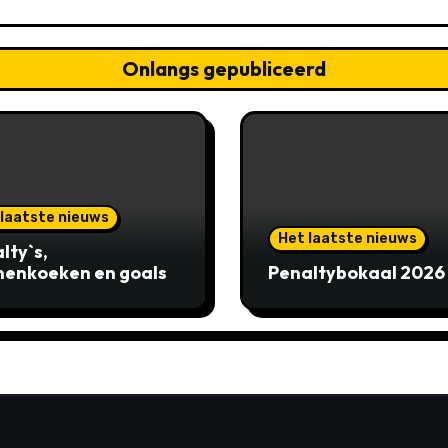
Onlangs gepubliceerd
 laatste nieuws
Het laatste nieuws
lty`s,
enkoeken en goals
Penaltybokaal 2026